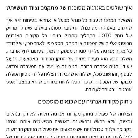
איך שולטים באנרגיה מסוכנת של מתקנים וציוד תעשייתי?
השאלה המרכזית עבור כל מנהל מפעל או אחראי בטיחות היא איך
שולטים באנרגיה מסוכנת? התשובה טמונה ביישום שיטתי ומדויק
של נוהל LOTO. התהליך מתחיל בזיהוי כל מקורות האנרגיה
הפוטנציאליים של המכונה או המתקן הספציפי. לאחר מכן, יש לבודד
כל מקור אנרגיה על ידי סגירת מפסק חשמל, שסתום לחץ או ברז.
השלב הבא הוא נעילה פיזית של התקן הבידוד באמצעות מנעול
ייעודי ותגית אזהרה ברורה, המציינת מי נעל את המערכת ומדוע.
לבסוף, והחשוב מכל, יש לוודא שהבידוד הצליח על ידי ניסיון הפעלה
מבוקר של המכונה. רק כך תוכלו להיות בטוחים שהיא במצב "אפס
אנרגיה" ובטוחה לעבודה.
ניתוק מקורות אנרגיה עם טכנאים מוסמכים
הצלחה של פעולת ניתוק מקורות אנרגיה תלויה לא רק בנהלים
ובציוד, אלא בראש ובראשונה באנשים המיישמים אותה. אנחנו
בקבוצת אלנור טכנולוגיות אש מבצעים את פעולות הניתוק הדרושות
לכל לקוח עם טכנאים מוסמכים במטרה להבטיח אפקטיביות של