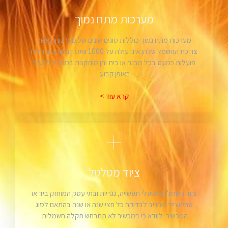
מערכות מתח נמוך
מערכות מתח נמוך כוללות סוגים שונים של מערכות כאשר
צריכת החשמל שלהן אינו עולה על 1000 וואט. המערכות הללו
פועלות כמעט בכל מבנה או בית והן מותקנות במטרה לפעול
באופן קבוע.
קרא עוד >
ציוד מטלטל
ציוד חשמלי במפעלי תעשייה, נגריות ובתי עסק המוחזק ביד או
שהינו נייד מחוייב לבדיקה כל חצי שנה או שנה בהתאם לסוג
המכשיר. לוודא כי במכשיר לא תתרחש תקלה חשמלית.