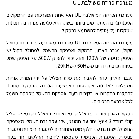
מערכת כריזה משולבת UL
מערכת הכריזה המשולבת UL היא אחת המערכות עם הרמקולים
הטכנולוגיים המתקדמים ביותר בשוק. היא מגיעה עם הרבה תכונות
שמקלות על עסקים להשתמש כרמקול.
מערכת הכריזה המשולבת UL מורכבת מארבעה מרכיבים: מחולל
הקול, מגבר הארון, הרמקול ואספקת החשמל. למחולל הקול יש
הספק כניסה של 120W והוא יכול להפיק 500W של הספק שמע
בטווח תגובת תדרים מ-60Hz ל-20kHz.
מגבר הארון עוזר להגביר את פלט הצליל על ידי המרת אותות
חשמליים לאנרגיה אקוסטית באמצעות הגברה. הרמקול מתוכנן
להתקנה בתקרות או בקירות בעוד אספקת החשמל מספקת חשמל
לכל ארבעת הרכיבים.
רמקול הארון מורכב מפאנל קדמי ואחורי. בפאנל הקדמי יש סליל
קולי בגודל 3 אינץ' יחד עם המגנט, שזז עקב זרם חשמלי מאספקת
החשמל. ישנם גם שני חלקי מוט המחוברים למסגרת חיצונית ומסגרת
פנימית. המסגרת הפנימית משמשת לחיבור החלקים יחד בעוד