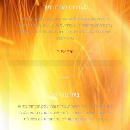
מערכות מתח נמוך
מערכות מתח נמוך כוללות סוגים שונים של מערכות כאשר
צריכת החשמל שלהן אינו עולה על 1000 וואט. המערכות הללו
פועלות כמעט בכל מבנה או בית והן מותקנות במטרה לפעול
באופן קבוע.
קרא עוד >
ציוד מטלטל
ציוד חשמלי במפעלי תעשייה, נגריות ובתי עסק המוחזק ביד או
שהינו נייד מחוייב לבדיקה כל חצי שנה או שנה בהתאם לסוג
המכשיר. לוודא כי במכשיר לא תתרחש תקלה חשמלית.