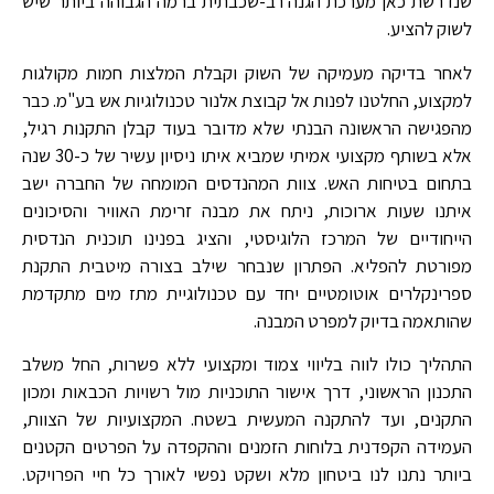
שנדרשת כאן מערכת הגנה רב-שכבתית ברמה הגבוהה ביותר שיש
לשוק להציע.
לאחר בדיקה מעמיקה של השוק וקבלת המלצות חמות מקולגות
למקצוע, החלטנו לפנות אל קבוצת אלנור טכנולוגיות אש בע"מ. כבר
מהפגישה הראשונה הבנתי שלא מדובר בעוד קבלן התקנות רגיל,
אלא בשותף מקצועי אמיתי שמביא איתו ניסיון עשיר של כ-30 שנה
בתחום בטיחות האש. צוות המהנדסים המומחה של החברה ישב
איתנו שעות ארוכות, ניתח את מבנה זרימת האוויר והסיכונים
הייחודיים של המרכז הלוגיסטי, והציג בפנינו תוכנית הנדסית
מפורטת להפליא. הפתרון שנבחר שילב בצורה מיטבית התקנת
ספרינקלרים אוטומטיים יחד עם טכנולוגיית מתז מים מתקדמת
שהותאמה בדיוק למפרט המבנה.
התהליך כולו לווה בליווי צמוד ומקצועי ללא פשרות, החל משלב
התכנון הראשוני, דרך אישור התוכניות מול רשויות הכבאות ומכון
התקנים, ועד להתקנה המעשית בשטח. המקצועיות של הצוות,
העמידה הקפדנית בלוחות הזמנים וההקפדה על הפרטים הקטנים
ביותר נתנו לנו ביטחון מלא ושקט נפשי לאורך כל חיי הפרויקט.