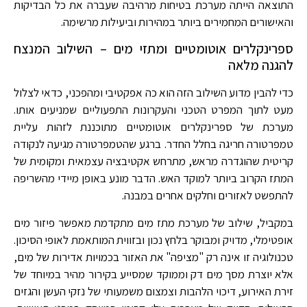
התוצאה הייתה מערכת בטיחות מרהיבה שעברה את כל הבדיקות
והאישורים המחמירים ביותר במהירות וביעילות מרשימה.
ספרינקלרים אוטומטיים ומתזי מים – השילוב המנצח
להגנה מלאה
כדי להבין מדוע השילוב הזה הוא כה אפקטיבי ומהפכני, כדאי לצלול
מעט לתוך המפרט הטכני והעקרונות התפעוליים שמניעים אותו.
מערכת של ספרינקלרים אוטומטיים מתוכננת לזהות עליית
טמפרטורה חריגה בחלל החדר. ברגע שהטמפרטורה מגיעה לנקודה
קריטית שהוגדרה מראש, מתרחש אקטיבציה עצמאית ומקומית של
המתז הקרוב ביותר למוקד האש. הדבר מונע באופן מיידי מהשריפה
להתפשט לאזורים וחלקים אחרים במבנה.
במקביל, שילוב של מערכת מתז מים מתקדמת מאפשר פיזור מים
אופטימלי, מדויק ומבוקר בלחץ נכון ובזווית המותאמת לאופי הסיכון.
טכנולוגיה זו אינה רק "מציפה" את האזור בכמויות אדירות של מים,
אלא יוצרת מסך מים דק וממוקד שמסייע בקירור מהיר במיוחד של
זירת האירוע, דיכוי הלהבות וצמצום משמעותי של נזקי העשן והגזים