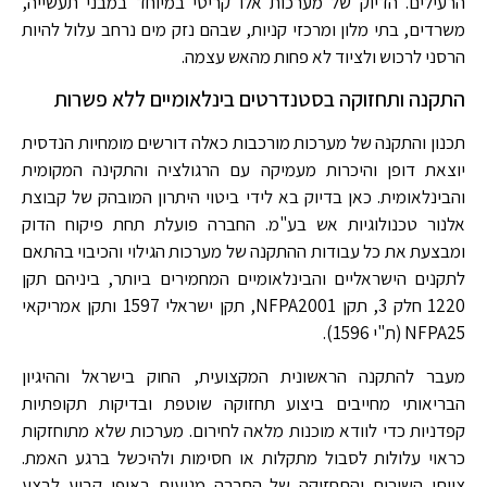
הרעילים. הדיוק של מערכות אלו קריטי במיוחד במבני תעשייה,
משרדים, בתי מלון ומרכזי קניות, שבהם נזק מים נרחב עלול להיות
הרסני לרכוש ולציוד לא פחות מהאש עצמה.
התקנה ותחזוקה בסטנדרטים בינלאומיים ללא פשרות
תכנון והתקנה של מערכות מורכבות כאלה דורשים מומחיות הנדסית
יוצאת דופן והיכרות מעמיקה עם הרגולציה והתקינה המקומית
והבינלאומית. כאן בדיוק בא לידי ביטוי היתרון המובהק של קבוצת
אלנור טכנולוגיות אש בע"מ. החברה פועלת תחת פיקוח הדוק
ומבצעת את כל עבודות ההתקנה של מערכות הגילוי והכיבוי בהתאם
לתקנים הישראליים והבינלאומיים המחמירים ביותר, ביניהם תקן
1220 חלק 3, תקן NFPA2001, תקן ישראלי 1597 ותקן אמריקאי
NFPA25 (ת"י 1596).
מעבר להתקנה הראשונית המקצועית, החוק בישראל וההיגיון
הבריאותי מחייבים ביצוע תחזוקה שוטפת ובדיקות תקופתיות
קפדניות כדי לוודא מוכנות מלאה לחירום. מערכות שלא מתוחזקות
כראוי עלולות לסבול מתקלות או חסימות ולהיכשל ברגע האמת.
צוותי השירות והתחזוקה של החברה מגיעים באופן קבוע לבצע