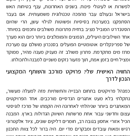
לפשרות או לעיגולי פינות. בשנים האחרונות, ענף בטיחות האש
בישראל ובעולם עבר מהפכה טכנולוגית משמעותית. אם בעבר
הסתפקנו במערכות בסיסיות ופשוטות לגילוי עשן, הרי שהיום
הסטנדרט המוביל מציב בחזית פתרונות משולבים וחכמים במיוחד.
אחד השילובים היעילים, הנפוצים והמומלצים ביותר כיום הוא מערך
של ספרינקלרים אוטומטיים הפועלים בסנכרון מושלם עם מערכת
מתז מים מתקדמת. פתרון משולב זה מעניק מענה מהיר, ממוקד
ומציל חיים בזמן אמת, תוך מזעור נזקים משניים למבנה ולתכולתו.
החוויה האישית שלי: פרויקט מורכב והשותף המקצועי
הנכון לדרך
כמנהל פרויקטים בתחום הבנייה והתשתיות מזה למעלה מעשור,
נתקלתי בלא מעט אתגרים הנדסיים מורכבים. אחד הפרויקטים
המאתגרים ביותר שניהלתי לאחרונה היה הקמתו של מרכז לוגיסטי
עצום וחדשני עבור אחת מרשתות השיווק הגדולות בארץ. המבנה
הכיל אזורי אחסון בגובה רב, חומרים דליקים שונים, ציוד אלקטרוני
רגיש ומאות עובדים ומבקרים מדי יום. היה ברור לכל צוות התכנון