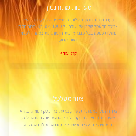
מערכות מתח נמוך
מערכות מתח נמוך כוללות סוגים שונים של מערכות כאשר
צריכת החשמל שלהן אינו עולה על 1000 וואט. המערכות הללו
פועלות כמעט בכל מבנה או בית והן מותקנות במטרה לפעול
באופן קבוע.
קרא עוד >
ציוד מטלטל
ציוד חשמלי במפעלי תעשייה, נגריות ובתי עסק המוחזק ביד או
שהינו נייד מחוייב לבדיקה כל חצי שנה או שנה בהתאם לסוג
המכשיר. לוודא כי במכשיר לא תתרחש תקלה חשמלית.