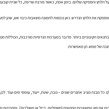
על הלחץ והספיקה שלהם. בזמן אמת, כאשר פורצת שריפה, כל שנייה קובעת
 מספקת את הלחץ הנדרש. כאן נכנסות לתמונה משאבות כיבוי אש, שהן למע
תנאים הקיצוניים ביותר. מדובר במערכות הנדסיות מורכבות, הכוללות מנו
חובה של ממש. הן מאפשרות:
כל מבנה מציב אתגרים שונים – גובה, שטח, ייעוד, עומסי מים ועוד. לכן
רות את סוג המשאבות המתאים (חשמליות, דיזל או משולבות), ומתכננות