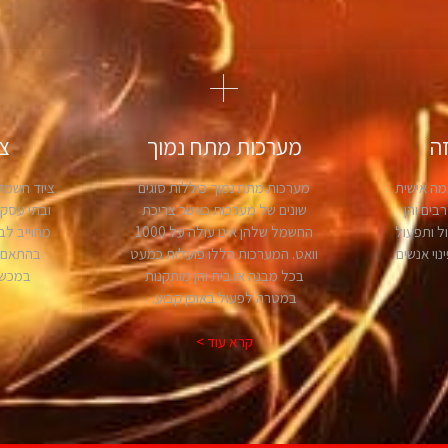
ה
מערכות מתח נמוך
צ
מה אישית
מערכות מתח נמוך כוללות סוגים
ציוד חשמלי
בים והן
שונים של מערכות כאשר צריכת
ובתי עסק ה
ול ותפעול
החשמל שלהן אינו עולה על 1000
מחוייב לב
נוי אנשים
וואט. המערכות הללו פועלות כמעט
בהתאם ל
בכל מבנה או בית והן מותקנות
במכשי
במטרה לפעול באופן קבוע.
קרא עוד >