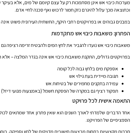
מערכות כיבוי אש אינן מסתמכות רק על עצם קיומם של מים, אלא בעיקר 
וכתוצאה מכך עלול להיגרם נזק חמור לרכוש ואף סכנה לחיי אדם.
במבנים גבוהים או בפרויקטים רחבי היקף, התשתית העירונית פשוט אינה
הפתרון: משאבות כיבוי אש מתקדמות
משאבות כיבוי אש נועדו להגביר את לחץ המים ולהבטיח זרימה רציפה גם ב
בפרויקטים גדולים, התקנת משאבות כיבוי אש אינה בגדר המלצה – אלא 
אספקת מים בלחץ גבוה לכל קומה
תגובה מיידית בעת גילוי אש
עמידה בתקנים מחמירים של בטיחות אש
תפקוד רציף גם במקרה של הפסקת חשמל (באמצעות מנועי דיזל)
התאמה אישית לכל פרויקט
אחד הדברים שלמדתי לאורך השנים הוא שאין פתרון אחד שמתאים לכולם. 
הספציפיים של הפרויקט.
חברות מקצועיות בתחום מבצעות חישובים מדויקים של לחץ וספיקה, בוח