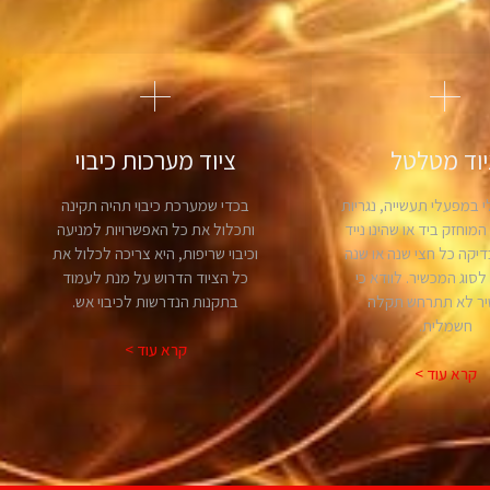
יוד מטלטל
ציוד מערכות כיבוי
 במפעלי תעשייה, נגריות
בכדי שמערכת כיבוי תהיה תקינה
מוחזק ביד או שהינו נייד
ותכלול את כל האפשרויות למניעה
דיקה כל חצי שנה או שנה
וכיבוי שריפות, היא צריכה לכלול את
סוג המכשיר. לוודא כי
כל הציוד הדרוש על מנת לעמוד
ר לא תתרחש תקלה
בתקנות הנדרשות לכיבוי אש.
חשמלית.
קרא עוד >
קרא עוד >