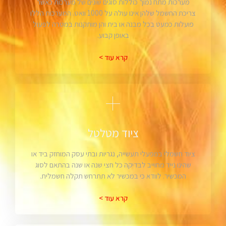
מערכות מתח נמוך כוללות סוגים שונים של מערכות כאשר
צריכת החשמל שלהן אינו עולה על 1000 וואט. המערכות הללו
פועלות כמעט בכל מבנה או בית והן מותקנות במטרה לפעול
באופן קבוע.
קרא עוד >
ציוד מטלטל
ציוד חשמלי במפעלי תעשייה, נגריות ובתי עסק המוחזק ביד או
שהינו נייד מחוייב לבדיקה כל חצי שנה או שנה בהתאם לסוג
המכשיר. לוודא כי במכשיר לא תתרחש תקלה חשמלית.
קרא עוד >