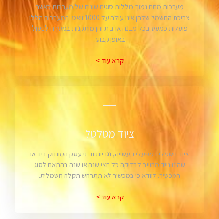
מערכות מתח נמוך כוללות סוגים שונים של מערכות כאשר
צריכת החשמל שלהן אינו עולה על 1000 וואט. המערכות הללו
פועלות כמעט בכל מבנה או בית והן מותקנות במטרה לפעול
באופן קבוע.
קרא עוד >
ציוד מטלטל
ציוד חשמלי במפעלי תעשייה, נגריות ובתי עסק המוחזק ביד או
שהינו נייד מחוייב לבדיקה כל חצי שנה או שנה בהתאם לסוג
המכשיר. לוודא כי במכשיר לא תתרחש תקלה חשמלית.
קרא עוד >