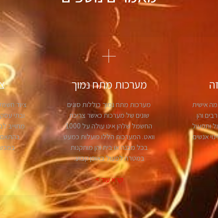
ה
מערכות מתח נמוך
צ
מה אישית
מערכות מתח נמוך כוללות סוגים
ציוד חשמלי
בים והן
שונים של מערכות כאשר צריכת
ובתי עסק ה
ול ותפעול
החשמל שלהן אינו עולה על 1000
מחוייב לב
נוי אנשים
וואט. המערכות הללו פועלות כמעט
בהתאם ל
בכל מבנה או בית והן מותקנות
במכשי
במטרה לפעול באופן קבוע.
קרא עוד >