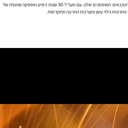
תוך הקפדה על התקנים המחמירים ושירות מקצועי המותאם לצרכים שלכם. בנוסף אנו אף מספקים שירותי תחזוקה למערכות גילוי אש, שניתנים ע"י הטכנאים המוסמכים שלנו. עם מעל ל-30 שנות ניסיון ואספקה שוטפת של
 פתרונות גילוי עשן ומערכות התרעה מתקדמות.