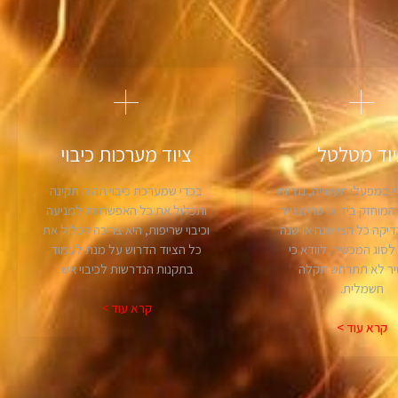
יוד מטלטל
ציוד מערכות כיבוי
 במפעלי תעשייה, נגריות
בכדי שמערכת כיבוי תהיה תקינה
מוחזק ביד או שהינו נייד
ותכלול את כל האפשרויות למניעה
דיקה כל חצי שנה או שנה
וכיבוי שריפות, היא צריכה לכלול את
סוג המכשיר. לוודא כי
כל הציוד הדרוש על מנת לעמוד
ר לא תתרחש תקלה
בתקנות הנדרשות לכיבוי אש.
חשמלית.
קרא עוד >
קרא עוד >