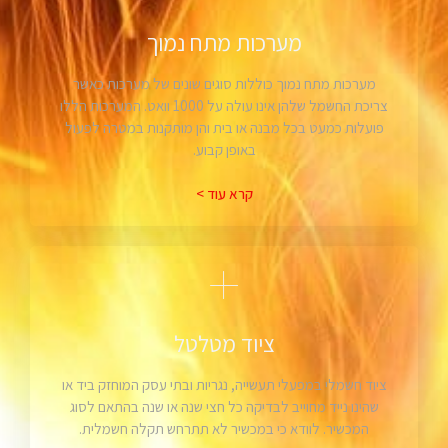
מערכות מתח נמוך
מערכות מתח נמוך כוללות סוגים שונים של מערכות כאשר
צריכת החשמל שלהן אינו עולה על 1000 וואט. המערכות הללו
פועלות כמעט בכל מבנה או בית והן מותקנות במטרה לפעול
באופן קבוע.
קרא עוד >
ציוד מטלטל
ציוד חשמלי במפעלי תעשייה, נגריות ובתי עסק המוחזק ביד או
שהינו נייד מחוייב לבדיקה כל חצי שנה או שנה בהתאם לסוג
המכשיר. לוודא כי במכשיר לא תתרחש תקלה חשמלית.