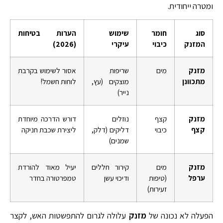
ומטרה ייחודית.
סוג
חומר
שימוש
הערות בטיחות
המזנק
כיבוי
עיקרי
(2026)
מזנק
מים
שריפות
אסור לשימוש בקרבת
מתכוונן
מוצקים (עץ,
לוחות חשמל!
נייר)
מזנק
קצף
נוזלים
דורש הדרכה מיוחדת
קצף
כיבוי
דליקים (דלק,
ליצירת שכבת חניקה
שמנים)
מזנק
מים
קירור חללים
יעיל מאוד להורדת
ערפל
(טיפות
ודיכוי עשן
טמפרטורה בחדר
זעירות)
הפעלה לא נכונה של
מזנק
עלולה לגרום להתפשטות האש, לקצר