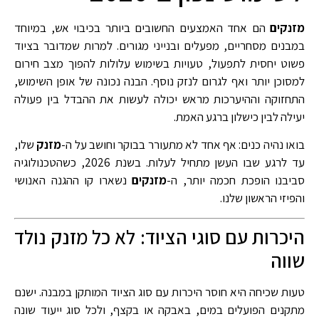
מזנקים
הם אחד האמצעים החשובים ביותר בכיבוי אש, במיוחד
במבנים מסחריים, מפעלים ובנייני מגורים. למרות שמדובר בציוד
פשוט יחסית לתפעול, טעויות בשימוש עלולות להפוך מצב חירום
למסוכן יותר ואף לגרום לנזק נוסף. הבנה נכונה של אופן השימוש,
התחזוקה וההיערכות מראש יכולה לעשות את ההבדל בין פעולה
יעילה לבין כישלון ברגע האמת.
בואו נהיה כנים: אף אחד לא מתעורר בבוקר וחושב על ה-
מזנק
שלו,
עד לרגע שבו העשן מתחיל לעלות. בשנת 2026, כשהטכנולוגיה
סביבנו הופכת חכמה יותר, ה-
מזנקים
נשארו קו ההגנה האנושי
והפיזי הראשון שלנו.
היכרות עם סוגי הציוד: לא כל מזנק נולד
שווה
טעות שכיחה היא חוסר היכרות עם סוג הציוד המותקן במבנה. ישנם
מתקנים הפועלים במים, באבקה או בקצף, ולכל סוג ייעוד שונה