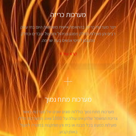
מערכות כריזה
ייצר מערכות כריזה בהתאמה אישית משמשות היום בתי עסק
רבים והן פועלות כחלק ממנגנון ניהול ותפעול עובדים וכחלק
ממנגנון לפינוי אנשים בעת שריפה.
קרא עוד >
מערכות מתח נמוך
מערכות מתח נמוך כוללות סוגים שונים של מערכות כאשר
צריכת החשמל שלהן אינו עולה על 1000 וואט. המערכות הללו
פועלות כמעט בכל מבנה או בית והן מותקנות במטרה לפעול
באופן קבוע.