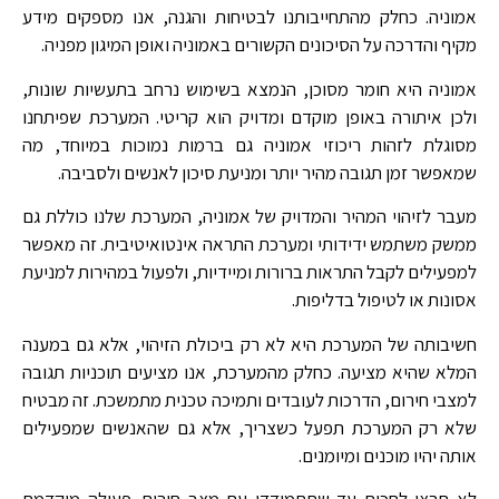
אמוניה. כחלק מהתחייבותנו לבטיחות והגנה, אנו מספקים מידע
מקיף והדרכה על הסיכונים הקשורים באמוניה ואופן המיגון מפניה
.
אמוניה היא חומר מסוכן, הנמצא בשימוש נרחב בתעשיות שונות,
ולכן איתורה באופן מוקדם ומדויק הוא קריטי. המערכת שפיתחנו
מסוגלת לזהות ריכוזי אמוניה גם ברמות נמוכות במיוחד, מה
שמאפשר זמן תגובה מהיר יותר ומניעת סיכון לאנשים ולסביבה
.
מעבר לזיהוי המהיר והמדויק של אמוניה, המערכת שלנו כוללת גם
ממשק משתמש ידידותי ומערכת התראה אינטואיטיבית. זה מאפשר
למפעילים לקבל התראות ברורות ומיידיות, ולפעול במהירות למניעת
אסונות או לטיפול בדליפות
.
חשיבותה של המערכת היא לא רק ביכולת הזיהוי, אלא גם במענה
המלא שהיא מציעה. כחלק מהמערכת, אנו מציעים תוכניות תגובה
למצבי חירום, הדרכות לעובדים ותמיכה טכנית מתמשכת. זה מבטיח
שלא רק המערכת תפעל כשצריך, אלא גם שהאנשים שמפעילים
אותה יהיו מוכנים ומיומנים
.
לא תרצו לחכות עד שתתמודדו עם מצב חירום. פעולה מוקדמת