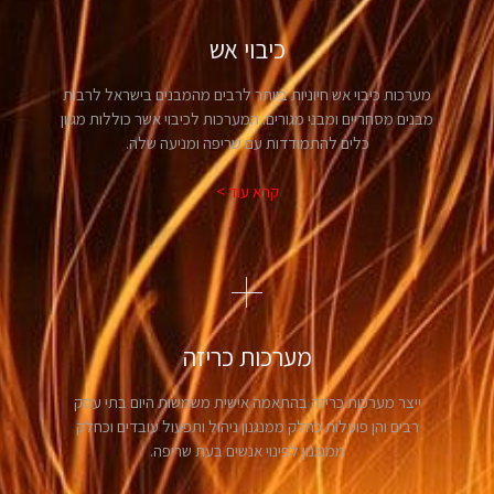
כיבוי אש
מערכות כיבוי אש חיוניות ביותר לרבים מהמבנים בישראל לרבות
מבנים מסחריים ומבני מגורים. המערכות לכיבוי אשר כוללות מגוון
כלים להתמודדות עם שריפה ומניעה שלה.
קרא עוד >
מערכות כריזה
ייצר מערכות כריזה בהתאמה אישית משמשות היום בתי עסק
רבים והן פועלות כחלק ממנגנון ניהול ותפעול עובדים וכחלק
ממנגנון לפינוי אנשים בעת שריפה.