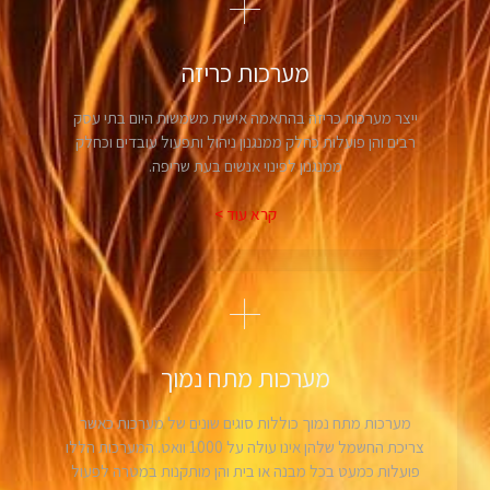
מערכות כריזה
ייצר מערכות כריזה בהתאמה אישית משמשות היום בתי עסק
רבים והן פועלות כחלק ממנגנון ניהול ותפעול עובדים וכחלק
ממנגנון לפינוי אנשים בעת שריפה.
קרא עוד >
מערכות מתח נמוך
מערכות מתח נמוך כוללות סוגים שונים של מערכות כאשר
צריכת החשמל שלהן אינו עולה על 1000 וואט. המערכות הללו
פועלות כמעט בכל מבנה או בית והן מותקנות במטרה לפעול