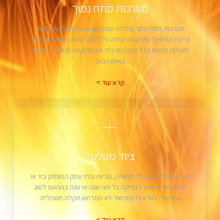
מערכות מתח נמוך
מערכות מתח נמוך כוללות סוגים שונים של מערכות כאשר
צריכת החשמל שלהן אינו עולה על 1000 וואט. המערכות הללו
פועלות כמעט בכל מבנה או בית והן מותקנות במטרה לפעול
באופן קבוע.
קרא עוד >
ציוד מטלטל
ציוד חשמלי במפעלי תעשייה, נגריות ובתי עסק המוחזק ביד או
שהינו נייד מחוייב לבדיקה כל חצי שנה או שנה בהתאם לסוג
המכשיר. לוודא כי במכשיר לא תתרחש תקלה חשמלית.
קרא עוד >