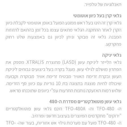
האנלוגיות של טלפייר.
גלאי קרן בעל כיוון אוטומטי
גלאי קרן זה הינו בעל ראש ממונע הפועל באופן אוטומטי לקבלת כיוון
הקרן לאחר ההתקנה. הגלאי מתאים עצמו בכל זמן בהתאם לתזוזות
המבנה. גלאי זה מבוקר וניתן לכיוון גם באמצעות שלט רחוק
מהקרקע.
גלאי יניקה
גלאי הלייזר ליניקת עשן (LASD) מתוצרת XTRALIS. מספק את
הפתרון מושלם לגילוי עשן. מעגל בקרה בעל ביצועים גבוהים ליניקת
העשן ובקרת זרימת האוויר מבטיח זרימת אוויר מבוקרת וקבועה
שיכולה להיות מוצגת בתצוגה בת 10 נוריות עם כיוון סף הזרימה.
שלוש רמות האזעקה נותנות התרעות עפ"י כיוונים שתוכנתו מראש.
גלאי עשן פוטואלקטריים מסדרת ה-480
ה- TFO-480 וה- TFO-480A הינם גלאי עשן פוטואלקטריים
"ירוקים" מתקדמים המיוצרים בעיצוב חדשני ומרהיב.
ה- TFO-480 פועל עם מערכות גילוי אש אזוריות, בעוד שה- TFO-