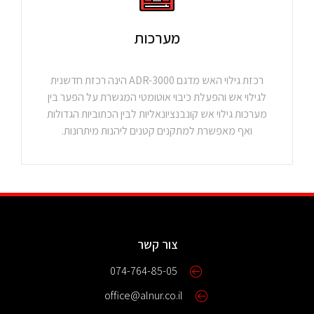
מערכות
רכזת גילוי האש מדגם ADR-3000 הינה רכזת חדשנית
לגילוי אש והפעלת כיבוי אוטומטי המגשרת על הפער בין
מערכות גילוי אש קונבנציונאליות לבין הכתוביות הגדולות
ואף מאפשרת למתקנים קטנים ליהנות מיתרונות.
צור קשר
074-764-85-05
office@alnur.co.il