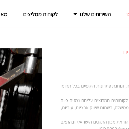
ו
השירותים שלנו
לקוחות ממליצים
מאמ
ים
ור טכנולוגיות אש עוסקת בתחום בטיחות האש מזה כ-30 שנה, ונותנת פתרונות היקפיים בכל תחומי
קוחותיה המרוצים עליהם נמנים כיום
ממשלה, רשתות שיווק ארציות, עיריות,
 הוראת מכון התקנים הישראלי ובהתאם