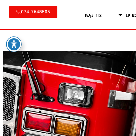
074-7648505
רים
צור קשר