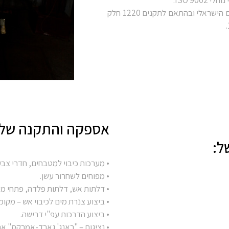
כמו כן התקנת מערכות הגילוי והכיבוי מתבצעת על פי הוראת מכון התקנים הישראלי ובהתאם לתקנים 1220 חלק
אספקה והתקנה של:
ל:
• מערכות כיבוי למטבחים, חדרי צבע,
• מפוחים לשחרור עשן.
• דלתות אש, דלתות פלדה, פתחי מי
• ביצוע צנרת מים לכיבוי אש – מקומ
• ביצוע הדרכות עפ"י דרישה.
• נציגות – "ראנג' גארד-אמרקס" אר