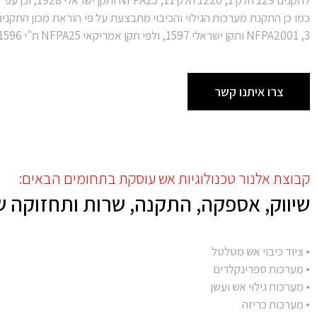
3, NFPA2001 ותקן ישראלי 1597, ולפי תקן אמריקאי NFPA25 ת"י 1596.
צרו איתנו קשר
קבוצת אלנור טכנולוגיות אש עוסקת בתחומים הבאים:
שיווק, אספקה, התקנה, שרות ותחזוקה ש
• ציוד כיבוי אש מטלטל
• מערכות ספרינקלרים
• מערכות גילוי אש ועשן
• מערכות כריזה