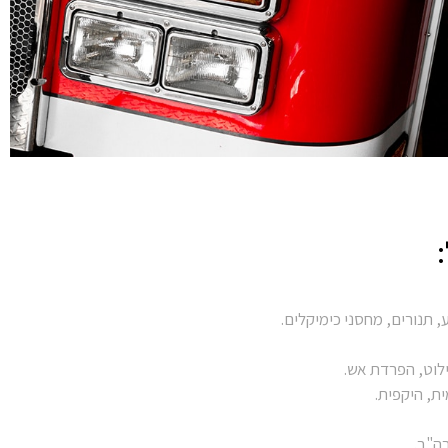
 תנורים, מחסני כימיקלים.
לוט, הפרדת אש.
ית, היקפית.
ה"ב.